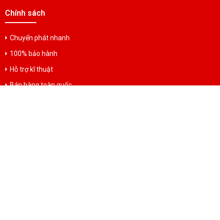
Chính sách
Chuyển phát nhanh
100% bảo hành
Hỗ trợ kĩ thuật
Bán hàng toàn quốc
Mua hàng online
Hotline: 0783611668
Hỗ trợ thanh toán