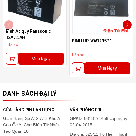
Bình Ac quy Panasonic
12V7.5AH
BÌNH UP-VW1235P1
Liên hệ
Liên hệ
Mua Ngay
Mua Ngay
DANH SÁCH ĐẠI LÝ
CỬA HÀNG PIN LAN HƯNG
VĂN PHÒNG EBI
Gian Hàng Số A12-A13 Khu A
GPKD: 0313191458 cấp ngày
Cao Ốc A, Chợ Điện Tử Nhật
02-04-2015
Tảo Quận 10
Địa chỉ: 525/11 Tô Hiến Thành,