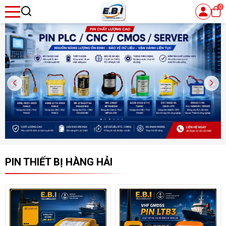
0
se menu
ubmenu
PIN THIẾT BỊ HÀNG HẢI