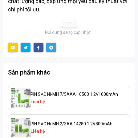
chất lượng cao, đáp ứng mọi yêu cầu kỹ thuật với
chi phí tối ưu.
Nội dung đang cập nhật...
Sản phẩm khác
PIN SẠC Ni-MH 7/5AAA 10500 1.2V1000mAh
Liên hệ
PIN SẠC Ni-MH 2/3AA 14280 1.2V800mAh
Liên hệ