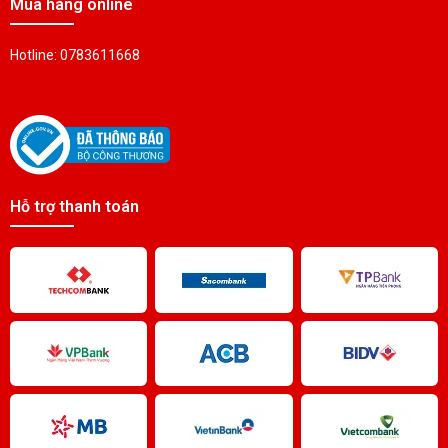
Mua hàng online
PIN SẠC Ni-MH 2/3AA 17280 1.2V1400mAh
Liên hệ
Hotline: 0783611668
PIN SẠC Ni-MH 1.2V1800mAh 17380
Liên hệ
Hỗ trợ thanh toán
PIN SẠC Ni-MH 4/5A 17450 1.2V2200mAh
Liên hệ
PIN SẠC Ni-MH D 33600 1.2V5000mAh
Liên hệ
PIN SẠC Ni-MH 1.2V4500mAh 26500
Liên hệ