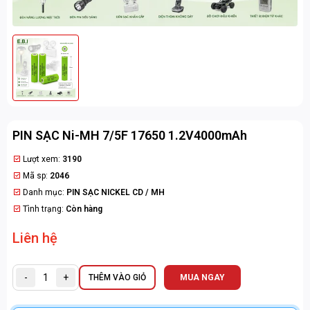
PIN SẠC Ni-MH 7/5F 17650 1.2V4000mAh
Lượt xem:
3190
Mã sp:
2046
Danh mục:
PIN SẠC NICKEL CD / MH
Tình trạng:
Còn hàng
Liên hệ
-
+
THÊM VÀO GIỎ
MUA NGAY