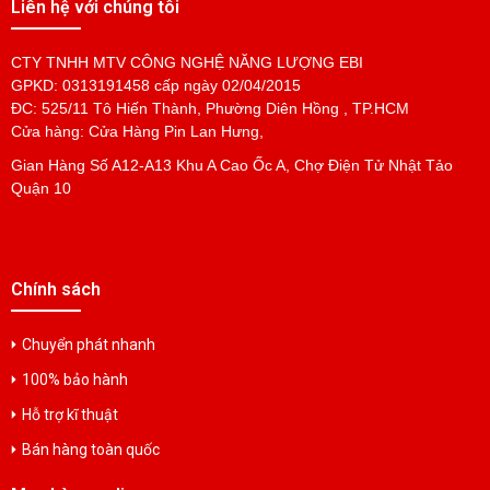
Liên hệ với chúng tôi
Liên hệ
CTY TNHH MTV CÔNG NGHỆ NĂNG LƯỢNG EBI
GPKD: 0313191458 cấp ngày 02/04/2015
PIN SẠC Ni-CD 4/5SC 23340 1.2V1800mAh
ĐC: 525/11 Tô Hiến Thành, Phường Diên Hồng , TP.HCM
Liên hệ
Cửa hàng: Cửa Hàng Pin Lan Hưng,
Gian Hàng Số A12-A13 Khu A Cao Ốc A, Chợ Điện Tử Nhật Tảo
Quận 10
PIN SẠC Ni-MH A 17500 1.2V2700mAh
Liên hệ
Chính sách
PIN SẠC Ni-MH AA 14500 1.2V1600mAh
Liên hệ
Chuyển phát nhanh
100% bảo hành
PIN SẠC Ni-MH AA 14500 1.2V1100mAh
Hỗ trợ kĩ thuật
Liên hệ
Bán hàng toàn quốc