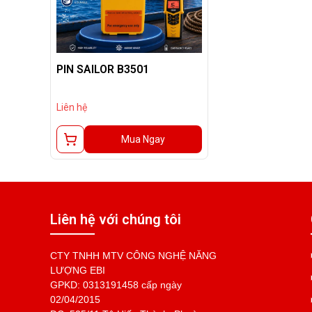
PIN SAILOR B3501
Liên hệ
Mua Ngay
Liên hệ với chúng tôi
CTY TNHH MTV CÔNG NGHỆ NĂNG
LƯỢNG EBI
GPKD: 0313191458 cấp ngày
02/04/2015