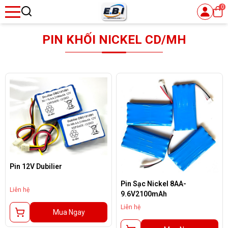
0
se menu
PIN KHỐI NICKEL CD/MH
ubmenu
Pin 12V Dubilier
Pin Sạc Nickel 8AA-
Liên hệ
9.6V2100mAh
Liên hệ
Mua Ngay