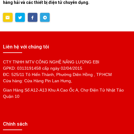
hàng hải và các thiết bị điện tử chuyên dụng.
Liên hệ với chúng tôi
CTY TNHH MTV CÔNG NGHỆ NĂNG LƯỢNG EBI
GPKD: 0313191458 cấp ngày 02/04/2015
ĐC: 525/11 Tô Hiến Thành, Phường Diên Hồng , TP.HCM
Cửa hàng: Cửa Hàng Pin Lan Hưng,
Gian Hàng Số A12-A13 Khu A Cao Ốc A, Chợ Điện Tử Nhật Tảo
Quận 10
Chính sách