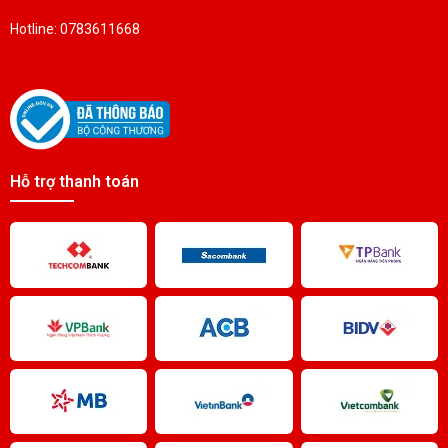
Hotline: 0783611668
Hỗ trợ thanh toán