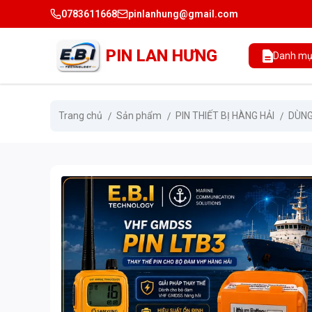
0783611668
pinlanhung@gmail.com
PIN LAN HƯNG
Danh mụ
Trang chủ
Sản phẩm
PIN THIẾT BỊ HÀNG HẢI
DÙN