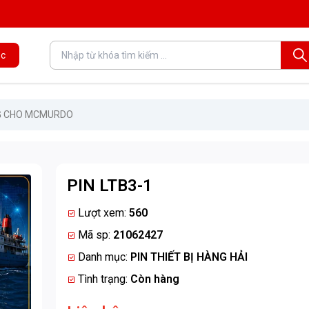
c
G CHO MCMURDO
PIN LTB3-1
Lượt xem:
560
Mã sp:
21062427
Danh mục:
PIN THIẾT BỊ HÀNG HẢI
Tình trạng:
Còn hàng