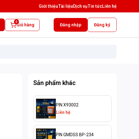
Giới thiệu
Tài liệu
Dịch vụ
Tin tức
Liên hệ
0
Giỏ hàng
Đăng nhập
Đăng ký
Sản phẩm khác
PIN X93002
Liên hệ
PIN GMDSS BP-234