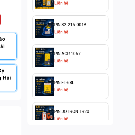
Liên hệ
PIN 82-215-001B
Liên hệ
Báo
ải
PIN ACR 1067
Liên hệ
Kỹ
g Hải
PIN FT-68L
Liên hệ
PIN JOTRON TR20
Liên hệ