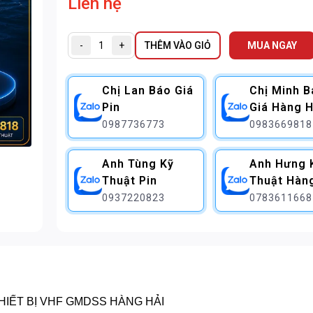
Liên hệ
-
+
THÊM VÀO GIỎ
MUA NGAY
Chị Lan Báo Giá
Chị Minh 
Pin
Giá Hàng H
0987736773
0983669818
Anh Tùng Kỹ
Anh Hưng 
Thuật Pin
Thuật Hàn
0937220823
0783611668
HIẾT BỊ VHF GMDSS HÀNG HẢI