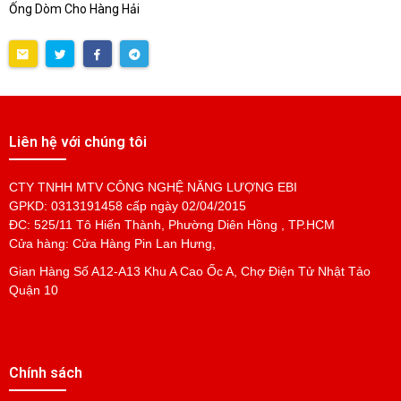
Ống Dòm Cho Hàng Hải
Liên hệ với chúng tôi
CTY TNHH MTV CÔNG NGHỆ NĂNG LƯỢNG EBI
GPKD: 0313191458 cấp ngày 02/04/2015
ĐC: 525/11 Tô Hiến Thành, Phường Diên Hồng , TP.HCM
Cửa hàng: Cửa Hàng Pin Lan Hưng,
Gian Hàng Số A12-A13 Khu A Cao Ốc A, Chợ Điện Tử Nhật Tảo
Quận 10
Chính sách