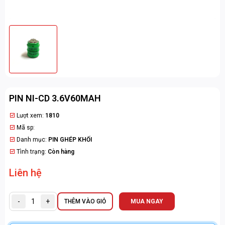
PIN NI-CD 3.6V60MAH
Lượt xem:
1810
Mã sp:
Danh mục:
PIN GHÉP KHỐI
Tình trạng:
Còn hàng
Liên hệ
-
+
THÊM VÀO GIỎ
MUA NGAY