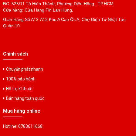
ĐC: 525/11 Tô Hiến Thành, Phường Diên Hồng , TP.HCM
Cửa hàng: Cửa Hàng Pin Lan Hưng,
Gian Hàng Số A12-A13 Khu A Cao Ốc A, Chợ Điện Tử Nhật Tảo
PIN 12SC3500 14.4V3500MAH
Quận 10
Liên hệ
PIN NI-CD 2450 3.6V160MAH
Chính sách
Liên hệ
Chuyển phát nhanh
PIN NI-CD 3.6V160MAH
100% bảo hành
Liên hệ
Hỗ trợ kĩ thuật
Bán hàng toàn quốc
PIN NI-CD 3.6V60MAH
Mua hàng online
Liên hệ
Hotline: 0783611668
PIN EMERGENCY LIGHT 2VTC NI-CD