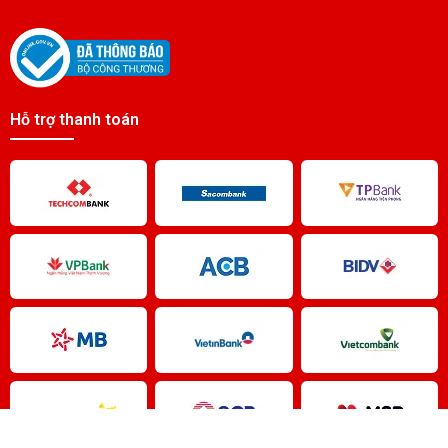
2.4V2500MAH
Liên hệ
PIN EMERGENCY LIGHT 4VTC NI-CD
4.8V2500MAH
Hỗ trợ thanh toán
Liên hệ
PIN EMERGENCY LIGHT 3VTA NI-CD 3.6V800MAH
Liên hệ
PIN EMERGENCY LIGHT 2VTC NI-CD
2.4V2500MAH
Liên hệ
PIN EMERGENCY LIGHT 10VTD NI-CD
12V5000MAH
Liên hệ