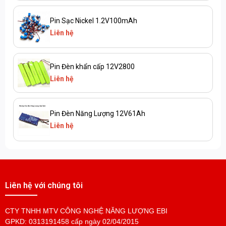
Pin Sạc Nickel 1.2V100mAh
Liên hệ
Pin Đèn khẩn cấp 12V2800
Liên hệ
Pin Đèn Năng Lượng 12V61Ah
Liên hệ
PIN SẠC 14.4V3500MAH
Liên hệ
Liên hệ với chúng tôi
PIN MÁY QUẸT THẼ 5V
CTY TNHH MTV CÔNG NGHỆ NĂNG LƯỢNG EBI
GPKD: 0313191458 cấp ngày 02/04/2015
Liên hệ