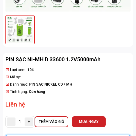
PIN SẠC Ni-MH D 33600 1.2V5000mAh
Lượt xem:
104
Mã sp:
Danh mục:
PIN SẠC NICKEL CD / MH
Tình trạng:
Còn hàng
Liên hệ
-
+
THÊM VÀO GIỎ
MUA NGAY