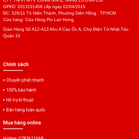
GPKD: 0313191458 cấp ngày 02/04/2015
PIN SẠC Ni-CD 4/5SC 23340 1.2V1800mAh
ĐC: 525/11 Tô Hiến Thành, Phường Diên Hồng , TP.HCM
Liên hệ
Cửa hàng: Cửa Hàng Pin Lan Hưng,
Gian Hàng Số A12-A13 Khu A Cao Ốc A, Chợ Điện Tử Nhật Tảo
Quận 10
PIN SẠC Ni-MH 7/5F 17650 1.2V4000mAh
Liên hệ
Chính sách
PIN SẠC Ni-MH A 17500 1.2V2700mAh
Liên hệ
Chuyển phát nhanh
100% bảo hành
PIN SẠC Ni-MH AA 14500 1.2V1600mAh
Hỗ trợ kĩ thuật
Liên hệ
Bán hàng toàn quốc
Mua hàng online
PIN SẠC Ni-MH AA 14500 1.2V1100mAh
Liên hệ
Hotline: 0783611668