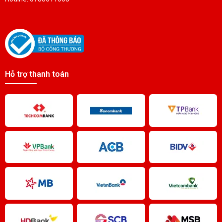
PIN SẠC Ni-MH 2/3AA 17280 1.2V1400mAh
Liên hệ
Hỗ trợ thanh toán
PIN SẠC Ni-MH 1.2V1800mAh 17380
Liên hệ
PIN SẠC Ni-MH 4/5A 17450 1.2V2200mAh
Liên hệ
PIN SẠC Ni-MH 1.2V4500mAh 26500
Liên hệ
PIN SẠC Ni-CD 1.2V3000mAh 26500