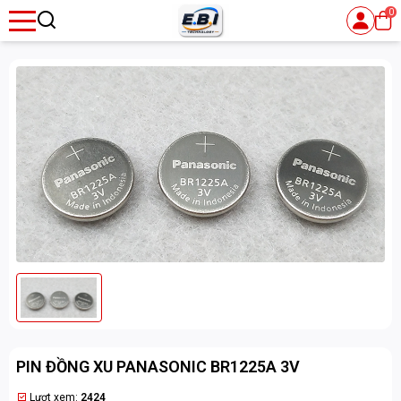
0
se menu
ubmenu
PIN ĐỒNG XU PANASONIC BR1225A 3V
Lượt xem:
2424