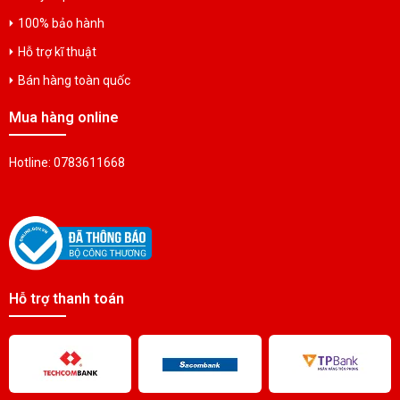
100% bảo hành
Pin Đồng Xu Panasonic VL621
Liên hệ
Hỗ trợ kĩ thuật
Bán hàng toàn quốc
PIN ĐỒNG XU PANASONIC VL1220
Mua hàng online
Liên hệ
Hotline: 0783611668
Pin Lithiumt Camelion CR2032 3V
Liên hệ
Pin Lithiumt Camelion CR2025 3V
Hỗ trợ thanh toán
Liên hệ
Pin Lithiumt Camelion CR2016 3V
Liên hệ