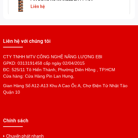
Liên hệ
Pin Đồng Xu Panasonic VL3032
Liên hệ
Liên hệ với chúng tôi
CTY TNHH MTV CÔNG NGHỆ NĂNG LƯỢNG EBI
Pin Đồng Xu Panasonic VL2330
GPKD: 0313191458 cấp ngày 02/04/2015
Liên hệ
ĐC: 525/11 Tô Hiến Thành, Phường Diên Hồng , TP.HCM
Cửa hàng: Cửa Hàng Pin Lan Hưng,
Gian Hàng Số A12-A13 Khu A Cao Ốc A, Chợ Điện Tử Nhật Tảo
Pin Đồng Xu Panasonic VL2320
Quận 10
Liên hệ
Pin Đồng Xu Panasonic VL2020
Chính sách
Liên hệ
Chuyển phát nhanh