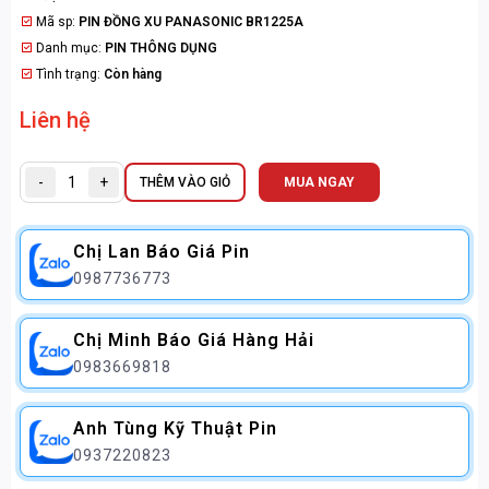
Mã sp:
PIN ĐỒNG XU PANASONIC BR1225A
Danh mục:
PIN THÔNG DỤNG
Tình trạng:
Còn hàng
Liên hệ
-
+
THÊM VÀO GIỎ
MUA NGAY
Chị Lan Báo Giá Pin
0987736773
Chị Minh Báo Giá Hàng Hải
0983669818
Anh Tùng Kỹ Thuật Pin
0937220823