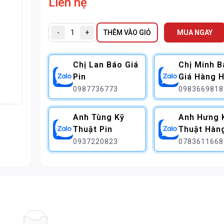
Liên hệ
-
+
THÊM VÀO GIỎ
MUA NGAY
Chị Lan Báo Giá
Chị Minh 
Pin
Giá Hàng H
0987736773
0983669818
Anh Tùng Kỹ
Anh Hưng 
Thuật Pin
Thuật Hàn
0937220823
0783611668