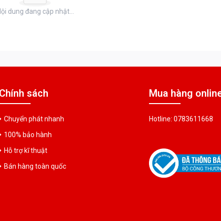
ội dung đang cập nhật...
Chính sách
Mua hàng onlin
Chuyển phát nhanh
Hotline: 0783611668
100% bảo hành
Hỗ trợ kĩ thuật
Bán hàng toàn quốc