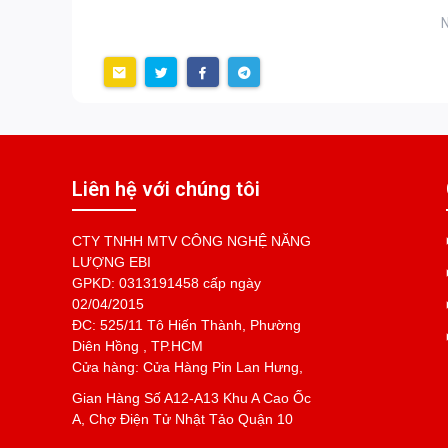
N
Liên hệ với chúng tôi
CTY TNHH MTV CÔNG NGHỆ NĂNG
LƯỢNG EBI
GPKD: 0313191458 cấp ngày
02/04/2015
ĐC: 525/11 Tô Hiến Thành, Phường
Diên Hồng , TP.HCM
Cửa hàng: Cửa Hàng Pin Lan Hưng,
Gian Hàng Số A12-A13 Khu A Cao Ốc
A, Chợ Điện Tử Nhật Tảo Quận 10