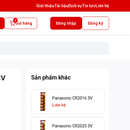
Giới thiệu
Tài liệu
Dịch vụ
Tin tức
Liên hệ
0
Giỏ hàng
Đăng nhập
Đăng ký
3V
Sản phẩm khác
Panasonic CR2016 3V
Liên hệ
Panasonic CR2025 3V