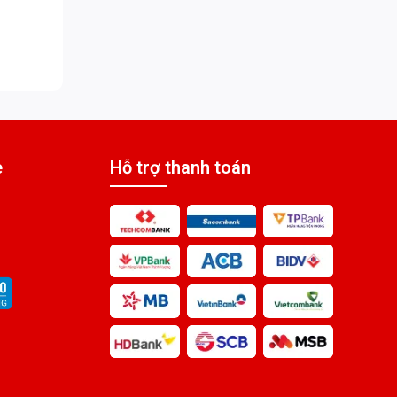
PIN ĐỒNG XU MAXELL
LR44 1.5V
Liên hệ
Pin Đồng Xu Panasonic
VL3032
Liên hệ
e
Hỗ trợ thanh toán
Pin Đồng Xu Panasonic
VL2330
Liên hệ
Pin Đồng Xu Panasonic
VL2320
Liên hệ
Pin Đồng Xu Panasonic
VL2020
Liên hệ