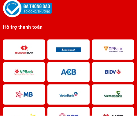
Pin Lithiumt Camelion CR2025 3V
Liên hệ
Hỗ trợ thanh toán
Pin Lithiumt Camelion CR2016 3V
Liên hệ
PIN CR2450 3V
50.000 đ