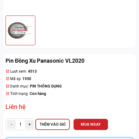
Pin Đồng Xu Panasonic VL2020
Lượt xem:
4513
Mã sp:
1930
Danh mục:
PIN THÔNG DỤNG
Tình trạng:
Còn hàng
Liên hệ
-
+
THÊM VÀO GIỎ
MUA NGAY