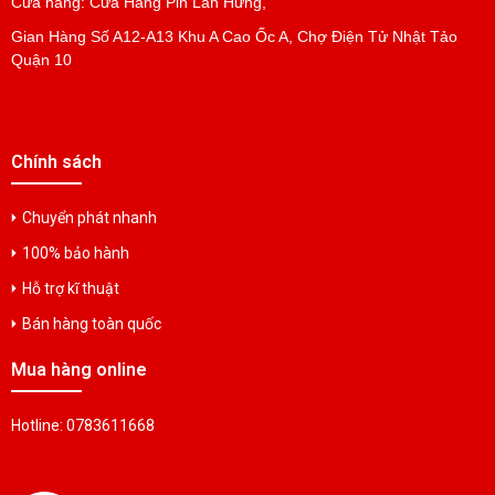
Cửa hàng: Cửa Hàng Pin Lan Hưng,
Pin Đồng Xu Panasonic VL2330
Gian Hàng Số A12-A13 Khu A Cao Ốc A, Chợ Điện Tử Nhật Tảo
Liên hệ
Quận 10
Pin Đồng Xu Panasonic VL2320
Liên hệ
Chính sách
Chuyển phát nhanh
Pin Đồng Xu Panasonic VL621
100% bảo hành
Liên hệ
Hỗ trợ kĩ thuật
Bán hàng toàn quốc
PIN ĐỒNG XU PANASONIC VL1220
Liên hệ
Mua hàng online
Hotline: 0783611668
Pin Lithiumt Camelion CR2032 3V
Liên hệ