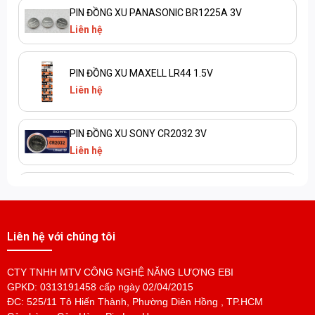
PIN ĐỒNG XU PANASONIC BR1225A 3V
Liên hệ
PIN ĐỒNG XU MAXELL LR44 1.5V
Liên hệ
PIN ĐỒNG XU SONY CR2032 3V
Liên hệ
PIN ĐỒNG XU MAXELL LR44 1.5V
Liên hệ
Liên hệ với chúng tôi
Pin Đồng Xu Panasonic VL3032
CTY TNHH MTV CÔNG NGHỆ NĂNG LƯỢNG EBI
Liên hệ
GPKD: 0313191458 cấp ngày 02/04/2015
ĐC: 525/11 Tô Hiến Thành, Phường Diên Hồng , TP.HCM