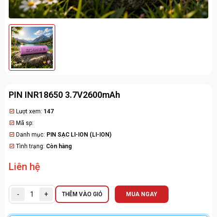
PIN INR18650 3.7V2600mAh
Lượt xem:
147
Mã sp:
Danh mục:
PIN SẠC LI-ION (LI-ION)
Tình trạng:
Còn hàng
Liên hệ
-
+
THÊM VÀO GIỎ
MUA NGAY