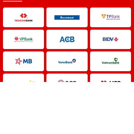
Copyright © 2026 -
CTY TNHH MTV CÔNG NGHỆ NĂNG LƯỢNG
EBI
. All rights reserved.
Design by i-web.vn