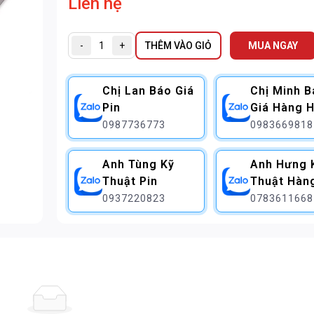
Liên hệ
-
+
THÊM VÀO GIỎ
MUA NGAY
Chị Lan Báo Giá
Chị Minh 
Pin
Giá Hàng H
0987736773
0983669818
Anh Tùng Kỹ
Anh Hưng 
Thuật Pin
Thuật Hàn
0937220823
0783611668