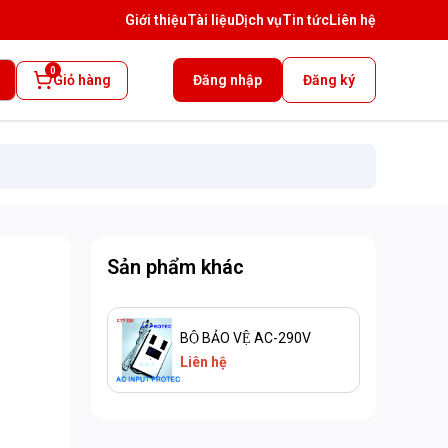
Giới thiệu
Tài liệu
Dịch vụ
Tin tức
Liên hệ
0
Giỏ hàng
Đăng nhập
Đăng ký
Sản phẩm khác
BỘ BẢO VỆ AC-290V
Liên hệ