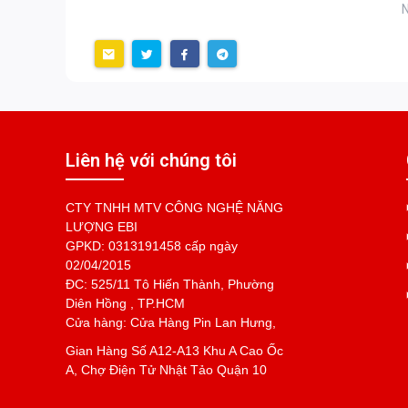
N
Liên hệ với chúng tôi
CTY TNHH MTV CÔNG NGHỆ NĂNG
LƯỢNG EBI
GPKD: 0313191458 cấp ngày
02/04/2015
ĐC: 525/11 Tô Hiến Thành, Phường
Diên Hồng , TP.HCM
Cửa hàng: Cửa Hàng Pin Lan Hưng,
Gian Hàng Số A12-A13 Khu A Cao Ốc
A, Chợ Điện Tử Nhật Tảo Quận 10