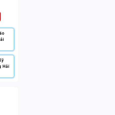
Báo
ải
Kỹ
g Hải