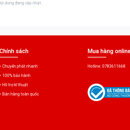
ội dung đang cập nhật...
Chính sách
Mua hàng onlin
Chuyển phát nhanh
Hotline: 0783611668
100% bảo hành
Hỗ trợ kĩ thuật
Bán hàng toàn quốc