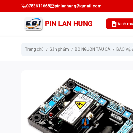
0783611668
pinlanhung@gmail.com
PIN LAN HƯNG
Danh mụ
Trang chủ
Sản phẩm
BỘ NGUỒN TÀU CÁ
BẢO VỆ 