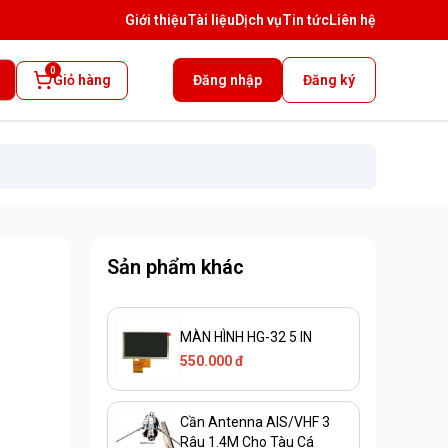
Giới thiệu
Tài liệu
Dịch vụ
Tin tức
Liên hệ
0
Giỏ hàng
Đăng nhập
Đăng ký
Sản phẩm khác
MÀN HÌNH HG-32 5 IN
550.000 đ
Cần Antenna AIS/VHF 3
Râu 1.4M Cho Tàu Cá