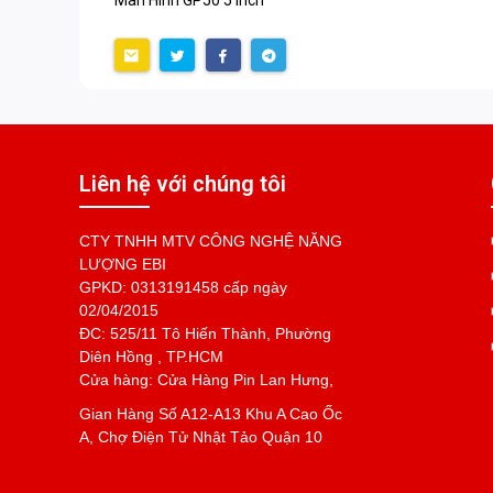
Màn Hình GP50 5 inch
Liên hệ với chúng tôi
CTY TNHH MTV CÔNG NGHỆ NĂNG
LƯỢNG EBI
GPKD: 0313191458 cấp ngày
02/04/2015
ĐC: 525/11 Tô Hiến Thành, Phường
Diên Hồng , TP.HCM
Cửa hàng: Cửa Hàng Pin Lan Hưng,
Gian Hàng Số A12-A13 Khu A Cao Ốc
A, Chợ Điện Tử Nhật Tảo Quận 10