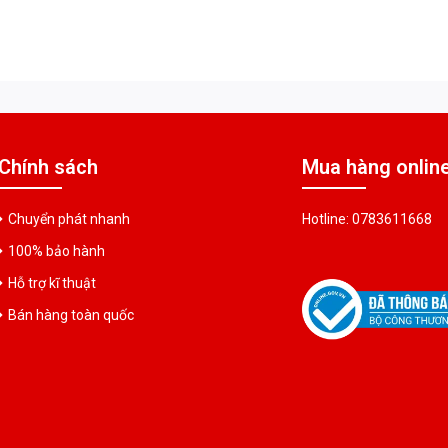
Chính sách
Mua hàng onlin
Chuyển phát nhanh
Hotline: 0783611668
100% bảo hành
Hỗ trợ kĩ thuật
Bán hàng toàn quốc