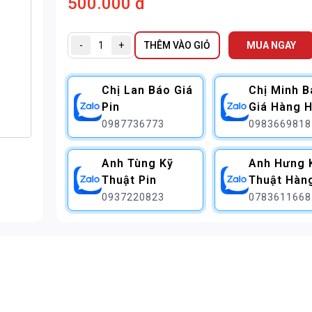
500.000 đ
-
+
THÊM VÀO GIỎ
MUA NGAY
Chị Lan Báo Giá
Chị Minh 
Pin
Giá Hàng H
0987736773
0983669818
Anh Tùng Kỹ
Anh Hưng 
Thuật Pin
Thuật Hàn
0937220823
0783611668