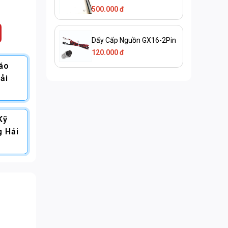
500.000 đ
Dấy Cấp Nguồn GX16-2Pin
120.000 đ
Báo
ải
Kỹ
g Hải