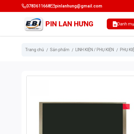
0783611668
pinlanhung@gmail.com
PIN LAN HƯNG
Danh mụ
Trang chủ
Sản phẩm
LINH KIỆN / PHỤ KIỆN
PHỤ KI