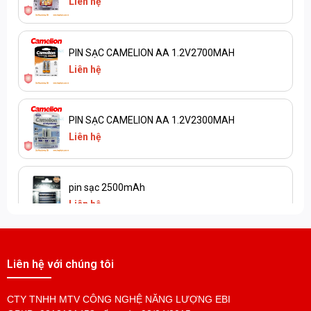
Liên hệ
PIN SẠC CAMELION AA 1.2V2700MAH
Liên hệ
PIN SẠC CAMELION AA 1.2V2300MAH
Liên hệ
pin sạc 2500mAh
Liên hệ
Liên hệ với chúng tôi
CTY TNHH MTV CÔNG NGHỆ NĂNG LƯỢNG EBI