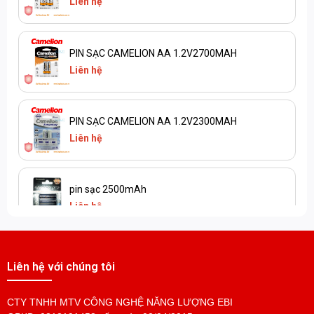
Liên hệ
PIN SẠC CAMELION AA 1.2V2700MAH
Liên hệ
PIN SẠC CAMELION AA 1.2V2300MAH
Liên hệ
pin sạc 2500mAh
Liên hệ
Liên hệ với chúng tôi
CTY TNHH MTV CÔNG NGHỆ NĂNG LƯỢNG EBI