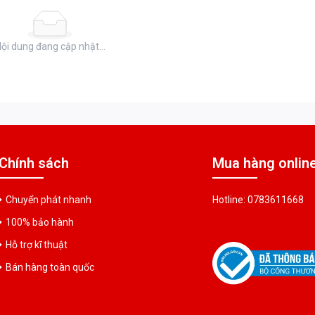
ội dung đang cập nhật...
Chính sách
Mua hàng onlin
Chuyển phát nhanh
Hotline: 0783611668
100% bảo hành
Hỗ trợ kĩ thuật
Bán hàng toàn quốc