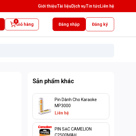
Giới thiệu
Tài liệu
Dịch vụ
Tin tức
Liên hệ
0
Giỏ hàng
Đăng nhập
Đăng ký
Sản phẩm khác
Pin Dành Cho Karaoke
MP3000
Liên hệ
PIN SẠC CAMELION
C2500MAH