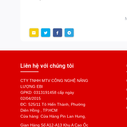
N
Liên hệ với chúng tôi
CTY TNHH MTV CÔNG NGHỆ NĂNG
LƯỢNG EBI
GPKD: 0313191458 cấp ngày
02/04/2015
ĐC: 525/11 Tô Hiến Thành, Phường
Diên Hồng , TP.HCM
Cửa hàng: Cửa Hàng Pin Lan Hưng,
Gian Hàng Số A12-A13 Khu A Cao Ốc