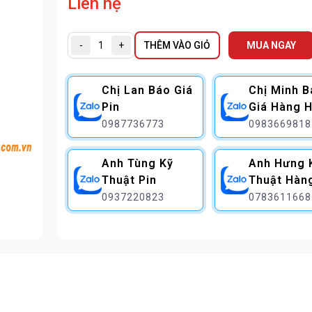
Liên hệ
-
+
THÊM VÀO GIỎ
MUA NGAY
Chị Lan Báo Giá
Chị Minh 
Pin
Giá Hàng H
0987736773
0983669818
Anh Tùng Kỹ
Anh Hưng 
Thuật Pin
Thuật Hàn
0937220823
0783611668