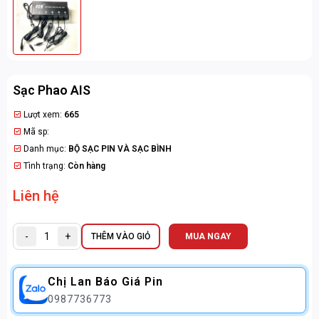
Sạc Phao AIS
Lượt xem:
665
Mã sp:
Danh mục:
BỘ SẠC PIN VÀ SẠC BÌNH
Tình trạng:
Còn hàng
Liên hệ
-
+
THÊM VÀO GIỎ
MUA NGAY
Chị Lan Báo Giá Pin
0987736773