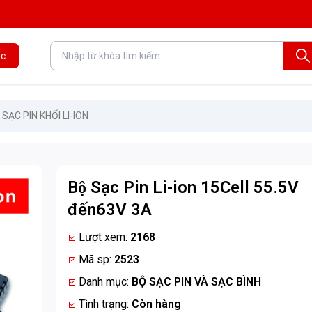
c
 SẠC PIN KHỐI LI-ION
Bộ Sạc Pin Li-ion 15Cell 55.5V
đến63V 3A
Lượt xem:
2168
Mã sp:
2523
Danh mục:
BỘ SẠC PIN VÀ SẠC BÌNH
Tình trạng:
Còn hàng