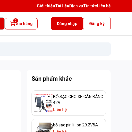
Giới thiệu
Tài liệu
Dịch vụ
Tin tức
Liên hệ
0
Giỏ hàng
Đăng nhập
Đăng ký
Sản phẩm khác
BỘ SẠC CHO XE CÂN BẲNG
42V
Liên hệ
bộ sạc pin li-ion 29.2V5A