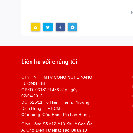
N
Liên hệ với chúng tôi
CTY TNHH MTV CÔNG NGHỆ NĂNG
LƯỢNG EBI
GPKD: 0313191458 cấp ngày
02/04/2015
ĐC: 525/11 Tô Hiến Thành, Phường
Diên Hồng , TP.HCM
Cửa hàng: Cửa Hàng Pin Lan Hưng,
Gian Hàng Số A12-A13 Khu A Cao Ốc
A, Chợ Điện Tử Nhật Tảo Quận 10