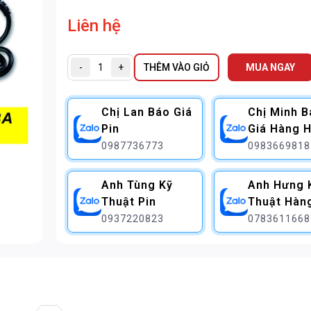
Liên hệ
-
+
THÊM VÀO GIỎ
MUA NGAY
Chị Lan Báo Giá
Chị Minh 
Pin
Giá Hàng H
0987736773
0983669818
Anh Tùng Kỹ
Anh Hưng 
Thuật Pin
Thuật Hàn
0937220823
0783611668