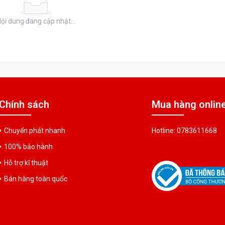
ội dung đang cập nhật...
Chính sách
Mua hàng onlin
Chuyển phát nhanh
Hotline: 0783611668
100% bảo hành
Hỗ trợ kĩ thuật
Bán hàng toàn quốc