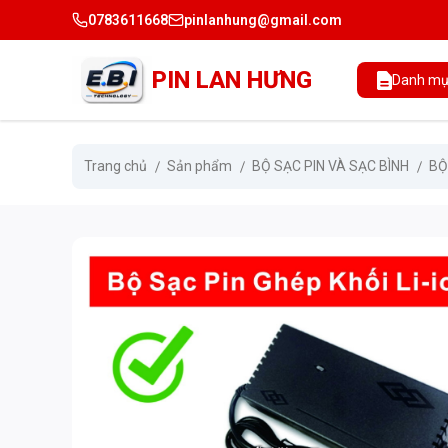
0783611668
pinlanhung@gmail.com
PIN LAN HƯNG
Danh mụ
Trang chủ
Sản phẩm
BỘ SẠC PIN VÀ SẠC BÌNH
BỘ