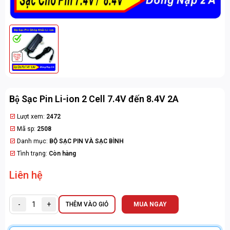
Bộ Sạc Pin Li-ion 2 Cell 7.4V đến 8.4V 2A
Lượt xem:
2472
Mã sp:
2508
Danh mục:
BỘ SẠC PIN VÀ SẠC BÌNH
Tình trạng:
Còn hàng
Liên hệ
-
+
THÊM VÀO GIỎ
MUA NGAY