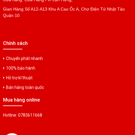
Gian Hàng Số A12-A13 Khu A Cao Ốc A, Chợ Điện Tử Nhật Tảo
Bộ Sạc Pin Li-ion 10 Cell 37V đến 42V 2A
Quận 10
Liên hệ
Bộ Sạc Pin Li-ion 11 Cell 40.7V đến 46.2V 3A
Chính sách
Liên hệ
Chuyển phát nhanh
100% bảo hành
Bộ Sạc Pin Li-ion 12Cell 44.4V đến 50.4V 3A
Liên hệ
Hỗ trợ kĩ thuật
Bán hàng toàn quốc
Bộ Sạc Pin Li-ion 13Cell 48V đến 54.6V 3A
Mua hàng online
Liên hệ
Hotline: 0783611668
Bộ Sạc Pin Li-ion 14Cell 54.8V đến 58.8V 3A
Liên hệ