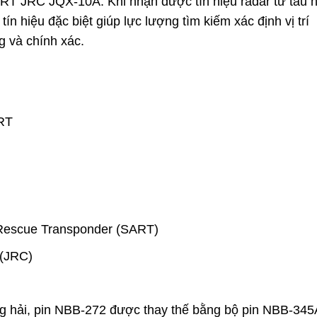
RT JRC JQX-10A. Khi nhận được tín hiệu radar từ tàu 
ín hiệu đặc biệt giúp lực lượng tìm kiếm xác định vị trí
g và chính xác.
ART
 Rescue Transponder (SART)
 (JRC)
g hải, pin NBB-272 được thay thế bằng bộ pin NBB-345