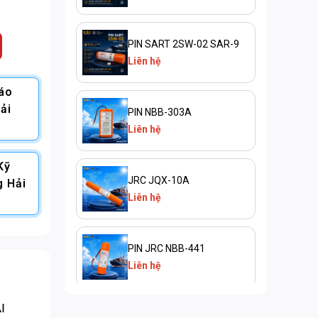
PIN SART 2SW-02 SAR-9
Liên hệ
Báo
ải
PIN NBB-303A
Liên hệ
Kỹ
JRC JQX-10A
g Hải
Liên hệ
PIN JRC NBB-441
Liên hệ
I