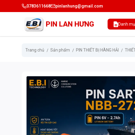
0783611668
pinlanhung@gmail.com
PIN LAN HƯNG
Danh mụ
Trang chủ
Sản phẩm
PIN THIẾT BỊ HÀNG HẢI
THIẾ