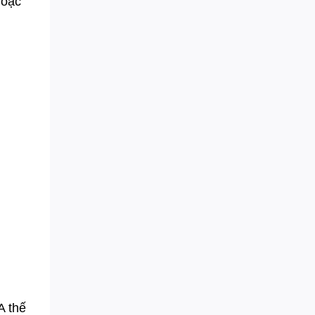
hoặc
A thế