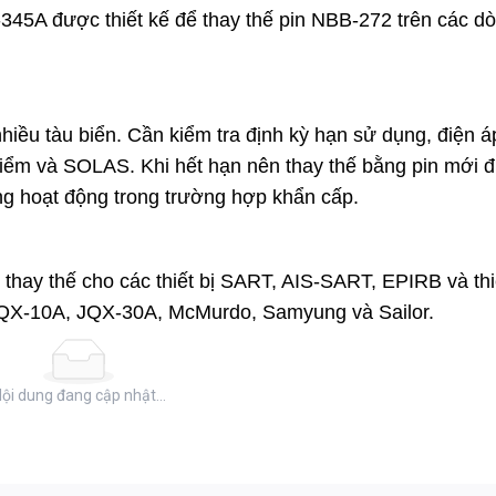
B-345A được thiết kế để thay thế pin NBB-272 trên các d
nhiều tàu biển. Cần kiểm tra định kỳ hạn sử dụng, điện á
g kiểm và SOLAS. Khi hết hạn nên thay thế bằng pin mới 
àng hoạt động trong trường hợp khẩn cấp.
thay thế cho các thiết bị SART, AIS-SART, EPIRB và thi
QX-10A, JQX-30A, McMurdo, Samyung và Sailor.
ội dung đang cập nhật...