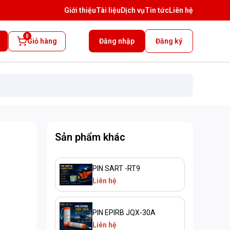
Giới thiệu
Tài liệu
Dịch vụ
Tin tức
Liên hệ
0
Giỏ hàng
Đăng nhập
Đăng ký
Sản phẩm khác
PIN SART -RT9
Liên hệ
PIN EPIRB JQX-30A
Liên hệ