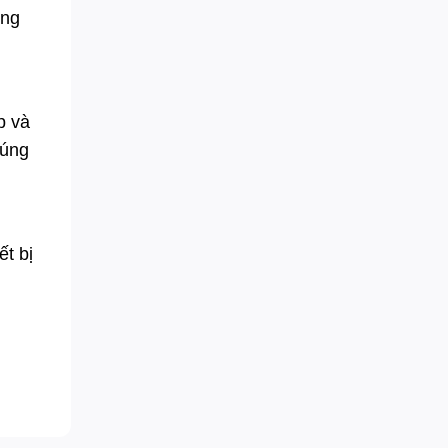
òng
p và
đúng
ết bị