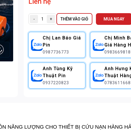
Liên hệ
-
+
THÊM VÀO GIỎ
MUA NGAY
Chị Lan Báo Giá
Chị Minh 
Pin
Giá Hàng H
0987736773
0983669818
Anh Tùng Kỹ
Anh Hưng 
Thuật Pin
Thuật Hàn
0937220823
0783611668
UỒN NĂNG LƯỢNG CHO THIẾT BỊ CỨU NẠN HÀNG HẢ