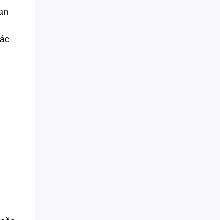
an
các