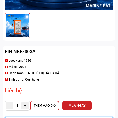
PIN NBB-303A
Lượt xem:
4956
Mã sp:
2098
Danh mục:
PIN THIẾT BỊ HÀNG HẢI
Tình trạng:
Còn hàng
Liên hệ
-
+
THÊM VÀO GIỎ
MUA NGAY