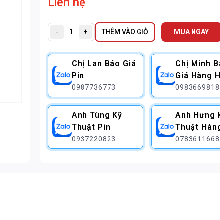
Liên hệ
-
+
THÊM VÀO GIỎ
MUA NGAY
Chị Lan Báo Giá
Chị Minh 
Pin
Giá Hàng H
0987736773
0983669818
Anh Tùng Kỹ
Anh Hưng 
Thuật Pin
Thuật Hàn
0937220823
0783611668