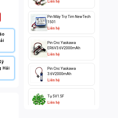
Liên hệ
Pin Máy Trợ Tim NewTech
1501
Liên hệ
Báo
ải
Pin Cnc Yaskawa
ER6V3.6V2000mAh
Liên hệ
Kỹ
g Hải
Pin Cnc Yaskawa
3.6V2000mAh
Liên hệ
Tụ 5V1.5F
Liên hệ