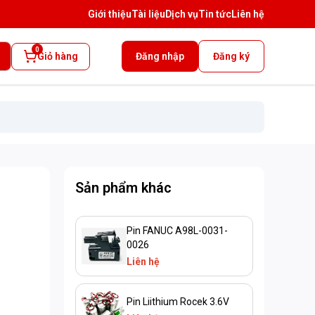
Giới thiệu
Tài liệu
Dịch vụ
Tin tức
Liên hệ
0
Giỏ hàng
Đăng nhập
Đăng ký
Sản phẩm khác
Pin FANUC A98L-0031-
0026
Liên hệ
Pin Liithium Rocek 3.6V