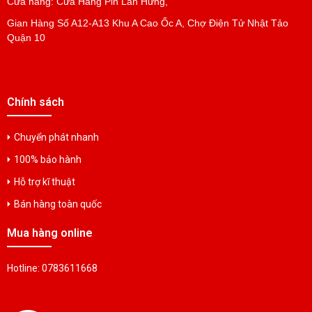
Cửa hàng: Cửa Hàng Pin Lan Hưng,
Gian Hàng Số A12-A13 Khu A Cao Ốc A, Chợ Điện Tử Nhật Tảo
Pin Cell JZSP-BA01
Quận 10
Liên hệ
Pin Lithium ER6V+PH20
Chính sách
Liên hệ
Chuyển phát nhanh
100% bảo hành
Pin PLC GE FANUC IC655ACC550
Liên hệ
Hỗ trợ kĩ thuật
Bán hàng toàn quốc
Pin IC601ACC150 Fanuc Battery
Mua hàng online
Liên hệ
Hotline: 0783611668
Pin GE FANUC IC200ACC403