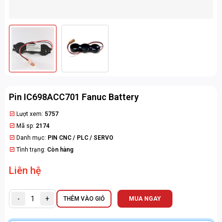
Pin IC698ACC701 Fanuc Battery
Lượt xem:
5757
Mã sp:
2174
Danh mục:
PIN CNC / PLC / SERVO
Tình trạng:
Còn hàng
Liên hệ
-
+
THÊM VÀO GIỎ
MUA NGAY