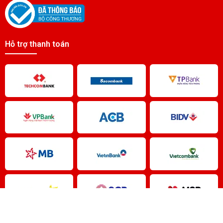
Liên hệ
Pin IC200ACC001 Fanuc Battery
Hỗ trợ thanh toán
Liên hệ
Pin GE FANUC D500-AB10
Liên hệ
Pin D100-AB10 GE FANUC
Liên hệ
pin A06B6073K001 Fanuc Battery
Liên hệ