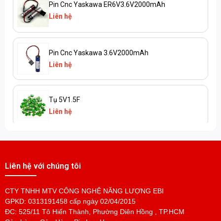
Pin Cnc Yaskawa ER6V3.6V2000mAh
Liên hệ
Pin Cnc Yaskawa 3.6V2000mAh
Liên hệ
Tụ 5V1.5F
Liên hệ
Pin MR-J3BAT 3.6V
Liên hệ
Liên hệ với chúng tôi
CTY TNHH MTV CÔNG NGHỆ NĂNG LƯỢNG EBI
Pin MR-BAT6V1SET
GPKD: 0313191458 cấp ngày 02/04/2015
Liên hệ
ĐC: 525/11 Tô Hiến Thành, Phường Diên Hồng , TP.HCM