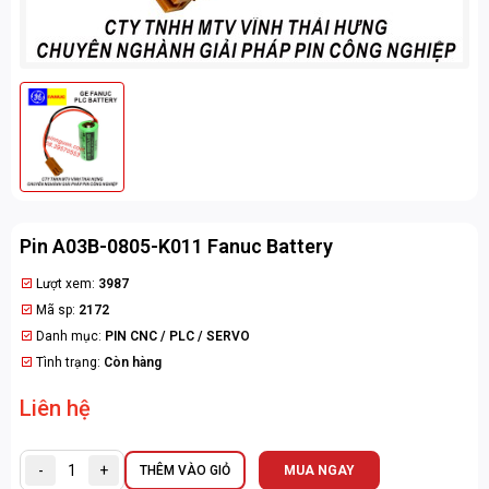
Pin A03B-0805-K011 Fanuc Battery
Lượt xem:
3987
Mã sp:
2172
Danh mục:
PIN CNC / PLC / SERVO
Tình trạng:
Còn hàng
Liên hệ
-
+
THÊM VÀO GIỎ
MUA NGAY