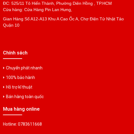
ĐC: 525/11 Tô Hiến Thành, Phường Diên Hồng , TP.HCM
Cửa hàng: Cửa Hàng Pin Lan Hưng,
Gian Hàng Số A12-A13 Khu A Cao Ốc A, Chợ Điện Tử Nhật Tảo
Pin Cell JZSP-BA01
Quận 10
Liên hệ
Pin Lithium ER6V+PH20
Chính sách
Liên hệ
Chuyển phát nhanh
100% bảo hành
Pin PLC GE FANUC IC655ACC550
Liên hệ
Hỗ trợ kĩ thuật
Bán hàng toàn quốc
Pin IC601ACC150 Fanuc Battery
Mua hàng online
Liên hệ
Hotline: 0783611668