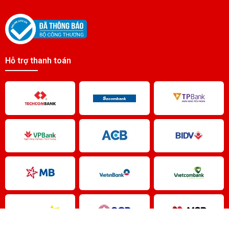
Pin GE FANUC IC200ACC403
Liên hệ
Pin IC200ACC001 Fanuc Battery
Hỗ trợ thanh toán
Liên hệ
Pin GE FANUC D500-AB10
Liên hệ
Pin D100-AB10 GE FANUC
Liên hệ
pin A06B6073K001 Fanuc Battery
Liên hệ