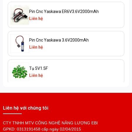
Pin Cnc Yaskawa ER6V3.6V2000mAh
Liên hệ
Pin Cnc Yaskawa 3.6V2000mAh
Liên hệ
Tụ 5V1.5F
Liên hệ
Pin MR-J3BAT 3.6V
Liên hệ
Liên hệ với chúng tôi
CTY TNHH MTV CÔNG NGHỆ NĂNG LƯỢNG EBI
Pin MR-BAT6V1SET
GPKD: 0313191458 cấp ngày 02/04/2015
Liên hệ