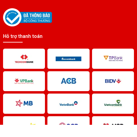
Pin GE FANUC IC200ACC403
Liên hệ
Pin IC200ACC001 Fanuc Battery
Hỗ trợ thanh toán
Liên hệ
Pin GE FANUC D500-AB10
Liên hệ
Pin D100-AB10 GE FANUC
Liên hệ
pin A06B6073K001 Fanuc Battery
Liên hệ