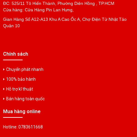
ĐC: 525/11 Tô Hiến Thành, Phường Diên Hồng , TP.HCM
Cửa hàng: Cửa Hàng Pin Lan Hưng,
Gian Hàng Số A12-A13 Khu A Cao Ốc A, Chợ Điện Tử Nhật Tảo
Pin Cell JZSP-BA01
Quận 10
Liên hệ
Pin Lithium ER6V+PH20
Chính sách
Liên hệ
Chuyển phát nhanh
100% bảo hành
Pin PLC GE FANUC IC655ACC550
Liên hệ
Hỗ trợ kĩ thuật
Bán hàng toàn quốc
Pin IC601ACC150 Fanuc Battery
Mua hàng online
Liên hệ
Hotline: 0783611668