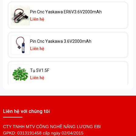
Pin Cnc Yaskawa ER6V3.6V2000mAh
Liên hệ
Pin Cnc Yaskawa 3.6V2000mAh
Liên hệ
Tụ 5V1.5F
Liên hệ
Pin MR-J3BAT 3.6V
Liên hệ
Liên hệ với chúng tôi
CTY TNHH MTV CÔNG NGHỆ NĂNG LƯỢNG EBI
Pin MR-BAT6V1SET
GPKD: 0313191458 cấp ngày 02/04/2015
Liên hệ