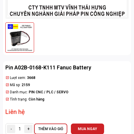
Pin A02B-0168-K111 Fanuc Battery
Lượt xem:
3668
Mã sp:
2159
Danh mục:
PIN CNC / PLC / SERVO
Tình trạng:
Còn hàng
Liên hệ
-
+
THÊM VÀO GIỎ
MUA NGAY