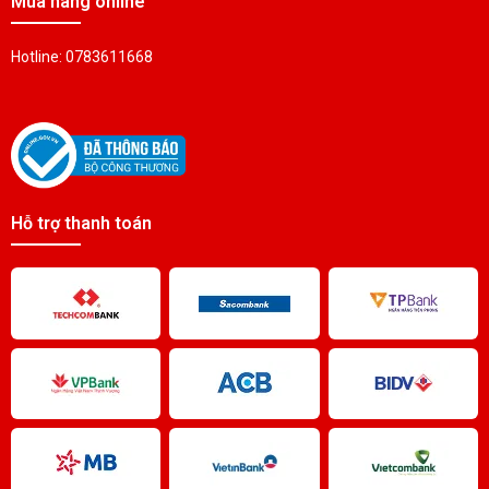
Mua hàng online
Hotline: 0783611668
Hỗ trợ thanh toán